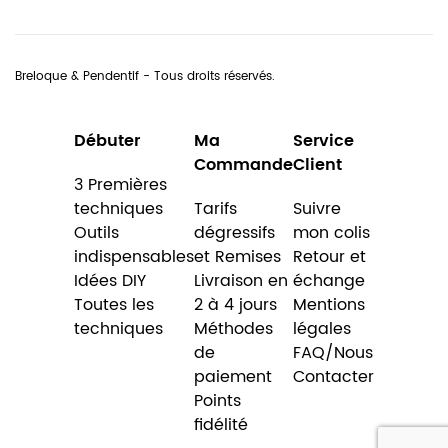
Breloque & Pendentif - Tous droits réservés.
Débuter
Ma
Service
Commande
Client
3 Premières
techniques
Tarifs
Suivre
Outils
dégressifs
mon colis
indispensables
et Remises
Retour et
Idées DIY
Livraison en
échange
Toutes les
2 à 4 jours
Mentions
techniques
Méthodes
légales
de
FAQ/Nous
paiement
Contacter
Points
fidélité