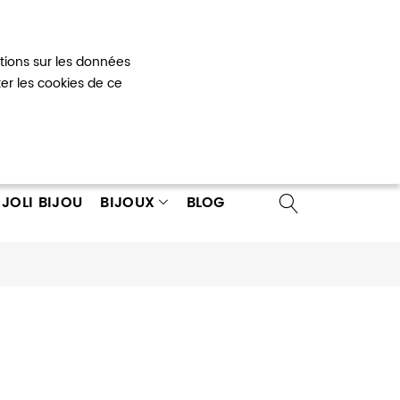
Mon panier
0
ations sur les données
 un compte
ter les cookies de ce
JOLI BIJOU
BIJOUX
BLOG