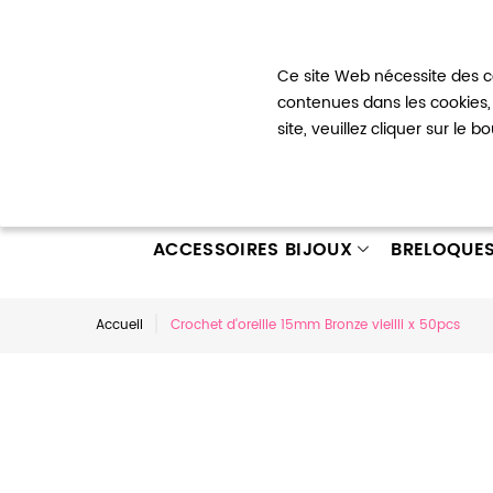
Bienvenue !
Ce site Web nécessite des co
Mon com
contenues dans les cookies, 
site, veuillez cliquer sur le 
ACCESSOIRES BIJOUX
BRELOQUE
Accueil
Crochet d'oreille 15mm Bronze vieilli x 50pcs