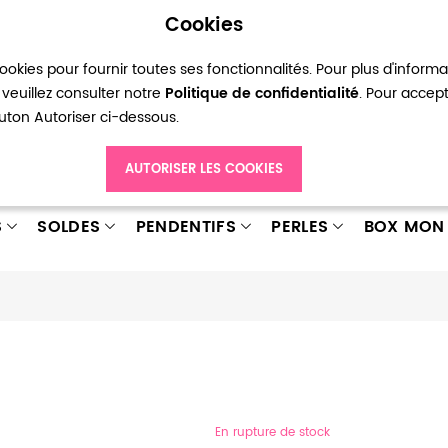
Cookies
okies pour fournir toutes ses fonctionnalités. Pour plus d'inform
pte
Ma liste d’envies
Connexion
Créer
veuillez consulter notre
Politique de confidentialité
. Pour accep
bouton Autoriser ci-dessous.
AUTORISER LES COOKIES
S
SOLDES
PENDENTIFS
PERLES
BOX MON 
En rupture de stock