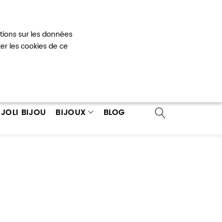
Mon panier
0
ations sur les données
 un compte
ter les cookies de ce
JOLI BIJOU
BIJOUX
BLOG