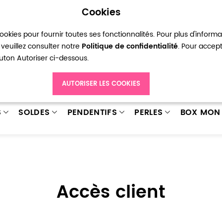
Cookies
okies pour fournir toutes ses fonctionnalités. Pour plus d'inform
pte
Ma liste d’envies
Connexion
Créer
veuillez consulter notre
Politique de confidentialité
. Pour accep
bouton Autoriser ci-dessous.
AUTORISER LES COOKIES
S
SOLDES
PENDENTIFS
PERLES
BOX MON 
Accès client