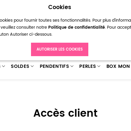
Cookies
okies pour fournir toutes ses fonctionnalités. Pour plus d'inform
pte
Ma liste d’envies
Connexion
Créer
veuillez consulter notre
Politique de confidentialité
. Pour accep
bouton Autoriser ci-dessous.
AUTORISER LES COOKIES
S
SOLDES
PENDENTIFS
PERLES
BOX MON 
Accès client