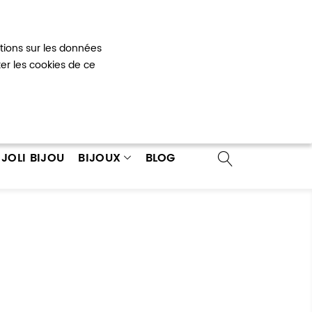
Mon panier
0
ations sur les données
 un compte
ter les cookies de ce
JOLI BIJOU
BIJOUX
BLOG