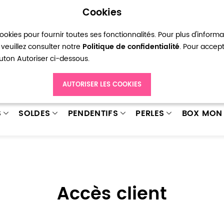
Cookies
okies pour fournir toutes ses fonctionnalités. Pour plus d'inform
pte
Ma liste d’envies
Connexion
Créer
veuillez consulter notre
Politique de confidentialité
. Pour accep
bouton Autoriser ci-dessous.
AUTORISER LES COOKIES
S
SOLDES
PENDENTIFS
PERLES
BOX MON 
Accès client