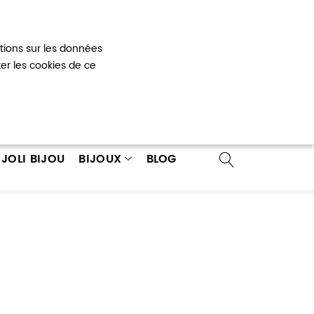
Mon panier
0
ations sur les données
 un compte
ter les cookies de ce
JOLI BIJOU
BIJOUX
BLOG