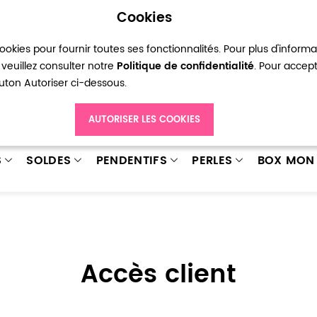
Cookies
okies pour fournir toutes ses fonctionnalités. Pour plus d'inform
pte
Ma liste d’envies
Connexion
Créer
veuillez consulter notre
Politique de confidentialité
. Pour accep
bouton Autoriser ci-dessous.
AUTORISER LES COOKIES
S
SOLDES
PENDENTIFS
PERLES
BOX MON 
Accès client