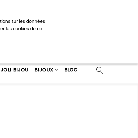
Mon panier
0
ations sur les données
 un compte
ter les cookies de ce
JOLI BIJOU
BIJOUX
BLOG