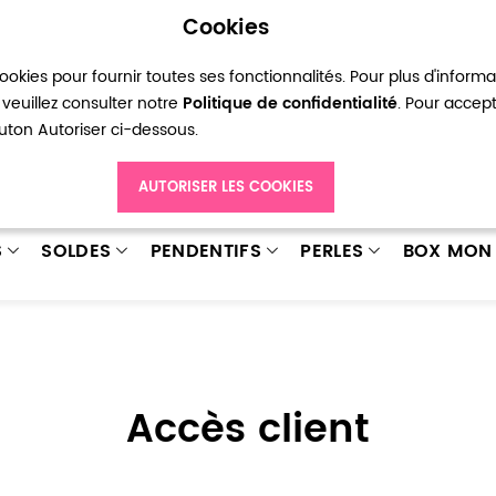
Cookies
okies pour fournir toutes ses fonctionnalités. Pour plus d'inform
pte
Ma liste d’envies
Connexion
Créer
veuillez consulter notre
Politique de confidentialité
. Pour accep
bouton Autoriser ci-dessous.
AUTORISER LES COOKIES
S
SOLDES
PENDENTIFS
PERLES
BOX MON 
Accès client