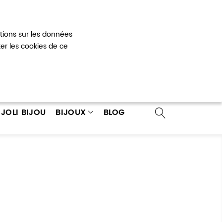
Mon panier
0
ations sur les données
 un compte
ter les cookies de ce
JOLI BIJOU
BIJOUX
BLOG