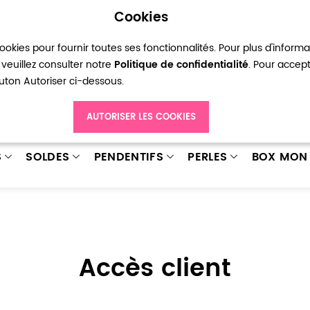
Cookies
okies pour fournir toutes ses fonctionnalités. Pour plus d'inform
pte
Ma liste d’envies
Connexion
Créer
veuillez consulter notre
Politique de confidentialité
. Pour accep
bouton Autoriser ci-dessous.
AUTORISER LES COOKIES
S
SOLDES
PENDENTIFS
PERLES
BOX MON 
Accès client