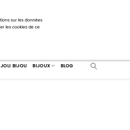
Mon panier
0
ations sur les données
 un compte
ter les cookies de ce
JOLI BIJOU
BIJOUX
BLOG