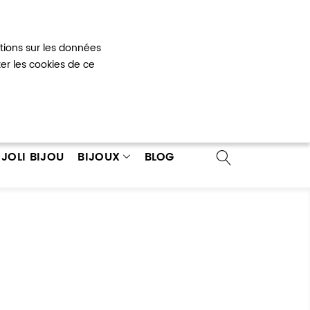
Mon panier
0
ations sur les données
 un compte
ter les cookies de ce
JOLI BIJOU
BIJOUX
BLOG