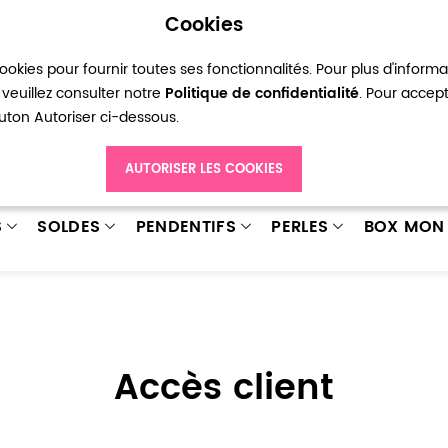
Cookies
okies pour fournir toutes ses fonctionnalités. Pour plus d'inform
pte
Ma liste d’envies
Connexion
Créer
veuillez consulter notre
Politique de confidentialité
. Pour accep
bouton Autoriser ci-dessous.
AUTORISER LES COOKIES
S
SOLDES
PENDENTIFS
PERLES
BOX MON 
Accès client