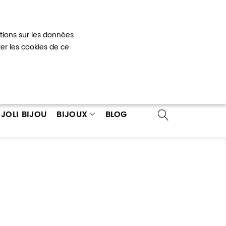
Mon panier
0
ations sur les données
 un compte
ter les cookies de ce
JOLI BIJOU
BIJOUX
BLOG