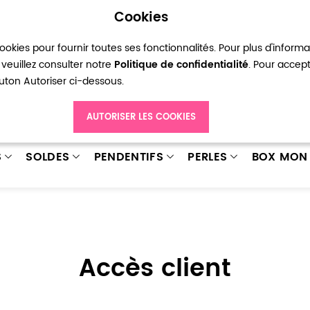
Cookies
okies pour fournir toutes ses fonctionnalités. Pour plus d'inform
pte
Ma liste d’envies
Connexion
Créer
veuillez consulter notre
Politique de confidentialité
. Pour accep
bouton Autoriser ci-dessous.
AUTORISER LES COOKIES
S
SOLDES
PENDENTIFS
PERLES
BOX MON 
Accès client