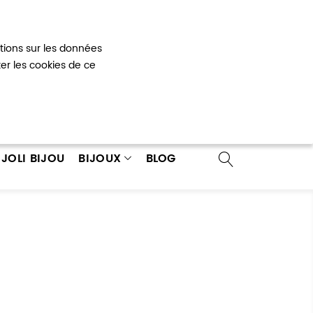
Mon panier
0
ations sur les données
 un compte
ter les cookies de ce
JOLI BIJOU
BIJOUX
BLOG