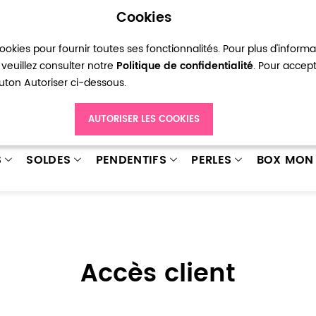
Cookies
okies pour fournir toutes ses fonctionnalités. Pour plus d'inform
pte
Ma liste d’envies
Connexion
Créer
veuillez consulter notre
Politique de confidentialité
. Pour accep
bouton Autoriser ci-dessous.
AUTORISER LES COOKIES
S
SOLDES
PENDENTIFS
PERLES
BOX MON 
Accès client