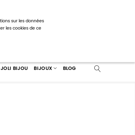
Mon panier
0
ations sur les données
 un compte
ter les cookies de ce
JOLI BIJOU
BIJOUX
BLOG