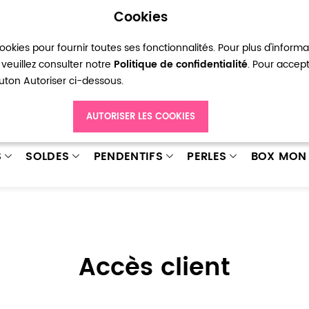
Cookies
okies pour fournir toutes ses fonctionnalités. Pour plus d'inform
pte
Ma liste d’envies
Connexion
Créer
veuillez consulter notre
Politique de confidentialité
. Pour accep
bouton Autoriser ci-dessous.
AUTORISER LES COOKIES
S
SOLDES
PENDENTIFS
PERLES
BOX MON 
Accès client