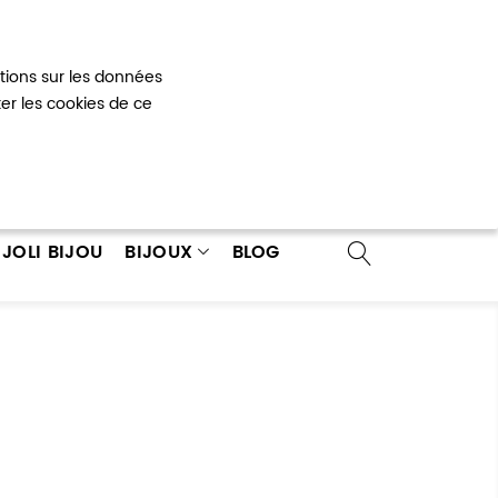
Mon panier
0
ations sur les données
 un compte
ter les cookies de ce
JOLI BIJOU
BIJOUX
BLOG