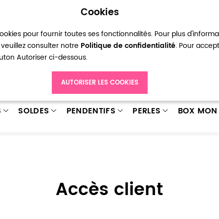
Cookies
okies pour fournir toutes ses fonctionnalités. Pour plus d'inform
pte
Ma liste d’envies
Connexion
Créer
veuillez consulter notre
Politique de confidentialité
. Pour accep
bouton Autoriser ci-dessous.
AUTORISER LES COOKIES
S
SOLDES
PENDENTIFS
PERLES
BOX MON 
Accès client