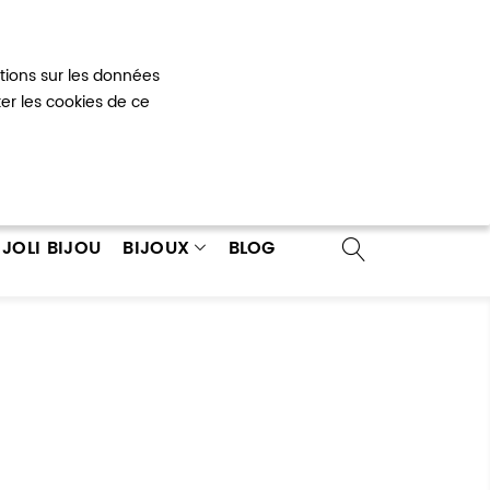
Mon panier
0
ations sur les données
 un compte
ter les cookies de ce
JOLI BIJOU
BIJOUX
BLOG