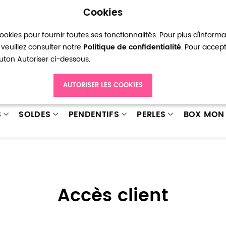
Cookies
okies pour fournir toutes ses fonctionnalités. Pour plus d'inform
pte
Ma liste d’envies
Connexion
Créer
veuillez consulter notre
Politique de confidentialité
. Pour accep
bouton Autoriser ci-dessous.
AUTORISER LES COOKIES
S
SOLDES
PENDENTIFS
PERLES
BOX MON 
Accès client