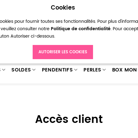
Cookies
okies pour fournir toutes ses fonctionnalités. Pour plus d'inform
pte
Ma liste d’envies
Connexion
Créer
veuillez consulter notre
Politique de confidentialité
. Pour accep
bouton Autoriser ci-dessous.
AUTORISER LES COOKIES
S
SOLDES
PENDENTIFS
PERLES
BOX MON 
Accès client