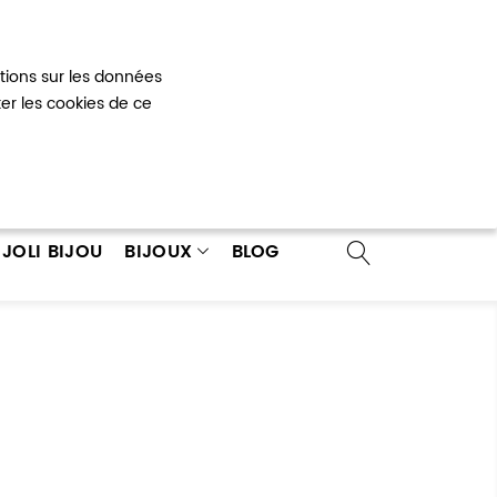
Mon panier
0
ations sur les données
 un compte
ter les cookies de ce
JOLI BIJOU
BIJOUX
BLOG