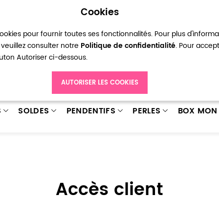
Cookies
okies pour fournir toutes ses fonctionnalités. Pour plus d'inform
pte
Ma liste d’envies
Connexion
Créer
veuillez consulter notre
Politique de confidentialité
. Pour accep
bouton Autoriser ci-dessous.
AUTORISER LES COOKIES
S
SOLDES
PENDENTIFS
PERLES
BOX MON 
Accès client