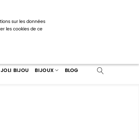
Mon panier
0
ations sur les données
 un compte
ter les cookies de ce
JOLI BIJOU
BIJOUX
BLOG