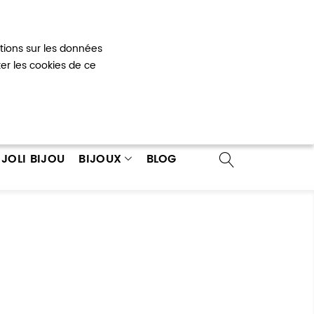
Mon panier
0
ations sur les données
 un compte
ter les cookies de ce
JOLI BIJOU
BIJOUX
BLOG