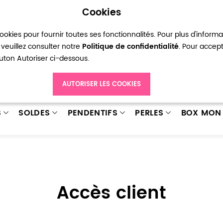
Cookies
okies pour fournir toutes ses fonctionnalités. Pour plus d'inform
pte
Ma liste d’envies
Connexion
Créer
veuillez consulter notre
Politique de confidentialité
. Pour accep
bouton Autoriser ci-dessous.
AUTORISER LES COOKIES
S
SOLDES
PENDENTIFS
PERLES
BOX MON 
Accès client