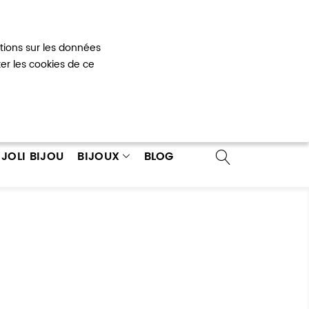
Mon panier
0
ations sur les données
 un compte
ter les cookies de ce
JOLI BIJOU
BIJOUX
BLOG