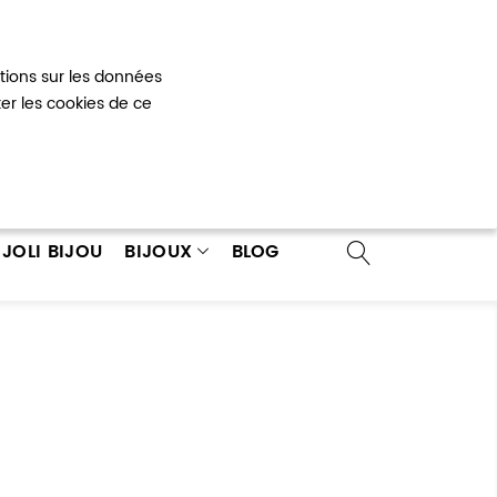
Mon panier
0
ations sur les données
 un compte
ter les cookies de ce
JOLI BIJOU
BIJOUX
BLOG