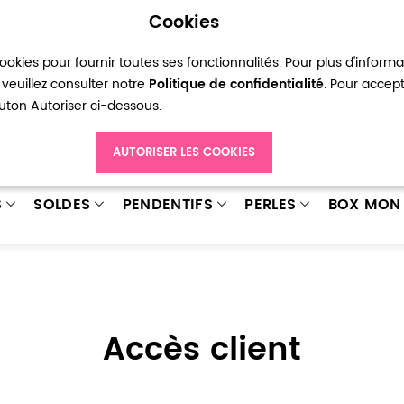
Cookies
okies pour fournir toutes ses fonctionnalités. Pour plus d'inform
pte
Ma liste d’envies
Connexion
Créer
veuillez consulter notre
Politique de confidentialité
. Pour accep
bouton Autoriser ci-dessous.
AUTORISER LES COOKIES
S
SOLDES
PENDENTIFS
PERLES
BOX MON 
Accès client