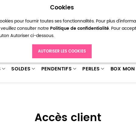
Cookies
okies pour fournir toutes ses fonctionnalités. Pour plus d'inform
pte
Ma liste d’envies
Connexion
Créer
veuillez consulter notre
Politique de confidentialité
. Pour accep
bouton Autoriser ci-dessous.
AUTORISER LES COOKIES
S
SOLDES
PENDENTIFS
PERLES
BOX MON 
Accès client