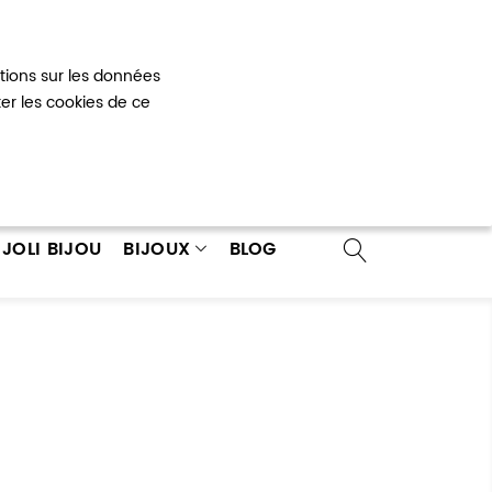
Mon panier
0
ations sur les données
 un compte
ter les cookies de ce
JOLI BIJOU
BIJOUX
BLOG