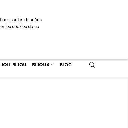
Mon panier
0
ations sur les données
 un compte
ter les cookies de ce
JOLI BIJOU
BIJOUX
BLOG