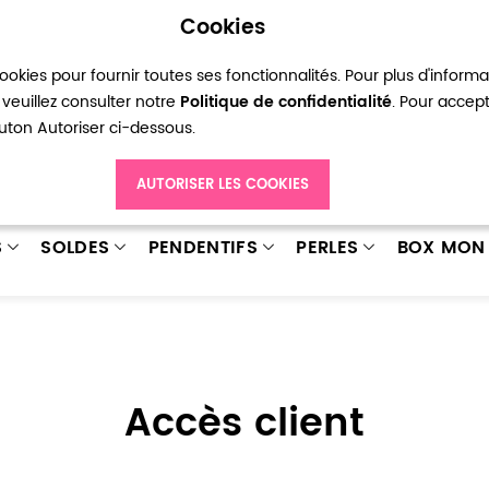
Cookies
okies pour fournir toutes ses fonctionnalités. Pour plus d'inform
pte
Ma liste d’envies
Connexion
Créer
veuillez consulter notre
Politique de confidentialité
. Pour accep
bouton Autoriser ci-dessous.
AUTORISER LES COOKIES
S
SOLDES
PENDENTIFS
PERLES
BOX MON 
Accès client