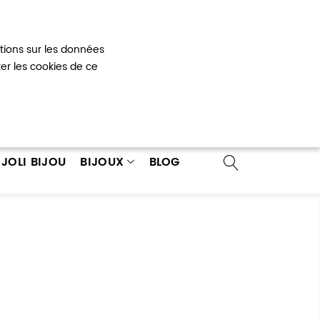
Mon panier
0
ations sur les données
 un compte
ter les cookies de ce
JOLI BIJOU
BIJOUX
BLOG