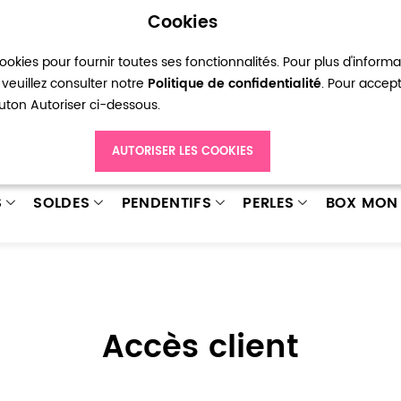
Cookies
okies pour fournir toutes ses fonctionnalités. Pour plus d'inform
pte
Ma liste d’envies
Connexion
Créer
veuillez consulter notre
Politique de confidentialité
. Pour accep
bouton Autoriser ci-dessous.
AUTORISER LES COOKIES
S
SOLDES
PENDENTIFS
PERLES
BOX MON 
Accès client