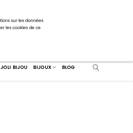
Mon panier
0
ations sur les données
 un compte
ter les cookies de ce
JOLI BIJOU
BIJOUX
BLOG