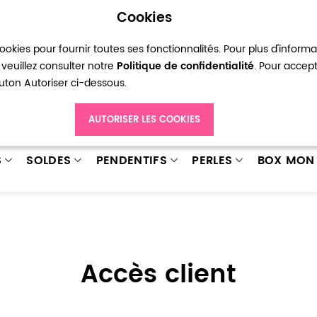
Cookies
okies pour fournir toutes ses fonctionnalités. Pour plus d'inform
pte
Ma liste d’envies
Connexion
Créer
veuillez consulter notre
Politique de confidentialité
. Pour accep
bouton Autoriser ci-dessous.
AUTORISER LES COOKIES
S
SOLDES
PENDENTIFS
PERLES
BOX MON 
Accès client