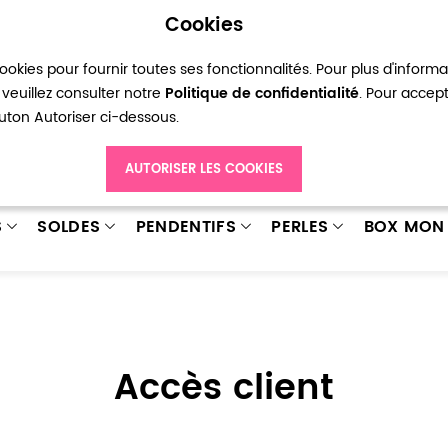
Cookies
okies pour fournir toutes ses fonctionnalités. Pour plus d'inform
pte
Ma liste d’envies
Connexion
Créer
veuillez consulter notre
Politique de confidentialité
. Pour accep
bouton Autoriser ci-dessous.
AUTORISER LES COOKIES
S
SOLDES
PENDENTIFS
PERLES
BOX MON 
Accès client