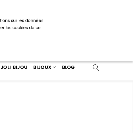
Mon panier
0
ations sur les données
 un compte
ter les cookies de ce
JOLI BIJOU
BIJOUX
BLOG