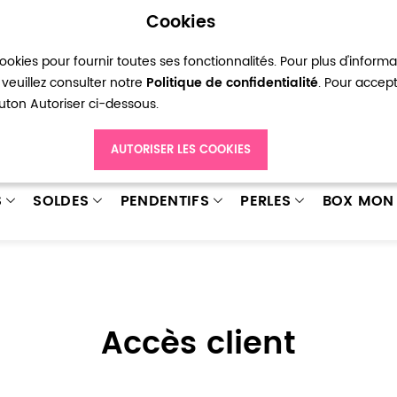
Cookies
okies pour fournir toutes ses fonctionnalités. Pour plus d'inform
pte
Ma liste d’envies
Connexion
Créer
veuillez consulter notre
Politique de confidentialité
. Pour accep
bouton Autoriser ci-dessous.
AUTORISER LES COOKIES
S
SOLDES
PENDENTIFS
PERLES
BOX MON 
Accès client