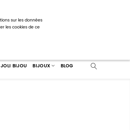
Mon panier
0
ations sur les données
 un compte
ter les cookies de ce
JOLI BIJOU
BIJOUX
BLOG