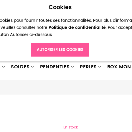
Cookies
okies pour fournir toutes ses fonctionnalités. Pour plus d'inform
pte
Ma liste d’envies
Connexion
Créer
veuillez consulter notre
Politique de confidentialité
. Pour accep
bouton Autoriser ci-dessous.
AUTORISER LES COOKIES
S
SOLDES
PENDENTIFS
PERLES
BOX MON 
En stock