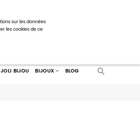
Mon panier
0
ations sur les données
 un compte
ter les cookies de ce
JOLI BIJOU
BIJOUX
BLOG