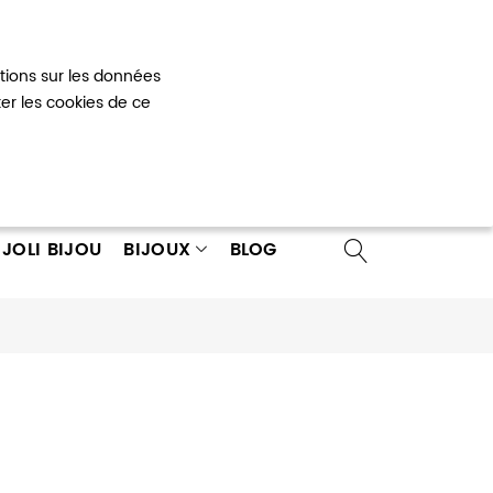
Mon panier
0
ations sur les données
 un compte
ter les cookies de ce
JOLI BIJOU
BIJOUX
BLOG