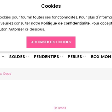
Cookies
okies pour fournir toutes ses fonctionnalités. Pour plus d'inform
pte
Ma liste d’envies
Connexion
Créer
veuillez consulter notre
Politique de confidentialité
. Pour accep
bouton Autoriser ci-dessous.
AUTORISER LES COOKIES
S
SOLDES
PENDENTIFS
PERLES
BOX MON 
x 10pcs
En stock