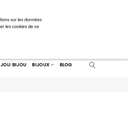
Mon panier
0
ations sur les données
 un compte
ter les cookies de ce
JOLI BIJOU
BIJOUX
BLOG