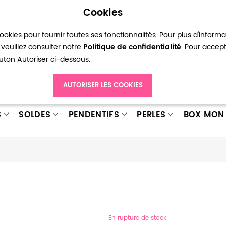
Cookies
okies pour fournir toutes ses fonctionnalités. Pour plus d'inform
pte
Ma liste d’envies
Connexion
Créer
veuillez consulter notre
Politique de confidentialité
. Pour accep
bouton Autoriser ci-dessous.
AUTORISER LES COOKIES
S
SOLDES
PENDENTIFS
PERLES
BOX MON 
En rupture de stock