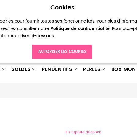
Cookies
okies pour fournir toutes ses fonctionnalités. Pour plus d'inform
pte
Ma liste d’envies
Connexion
Créer
veuillez consulter notre
Politique de confidentialité
. Pour accep
bouton Autoriser ci-dessous.
AUTORISER LES COOKIES
S
SOLDES
PENDENTIFS
PERLES
BOX MON 
En rupture de stock