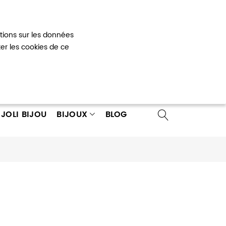
Mon panier
0
ations sur les données
 un compte
ter les cookies de ce
JOLI BIJOU
BIJOUX
BLOG