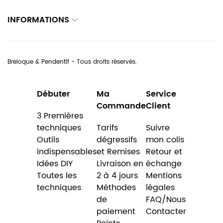
INFORMATIONS
Breloque & Pendentif - Tous droits réservés.
Débuter
Ma
Service
Commande
Client
3 Premières
techniques
Tarifs
Suivre
Outils
dégressifs
mon colis
indispensables
et Remises
Retour et
Idées DIY
Livraison en
échange
Toutes les
2 à 4 jours
Mentions
techniques
Méthodes
légales
de
FAQ/Nous
paiement
Contacter