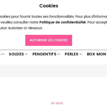
Cookies
okies pour fournir toutes ses fonctionnalités. Pour plus d'inform
pte
Ma liste d’envies
Connexion
Créer
veuillez consulter notre
Politique de confidentialité
. Pour accep
bouton Autoriser ci-dessous.
AUTORISER LES COOKIES
S
SOLDES
PENDENTIFS
PERLES
BOX MON 
En stock