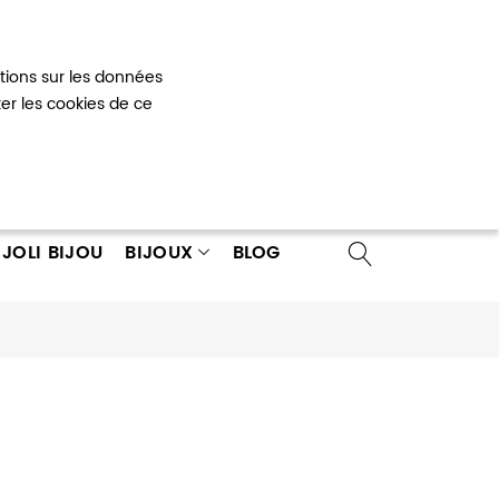
Mon panier
0
ations sur les données
 un compte
ter les cookies de ce
JOLI BIJOU
BIJOUX
BLOG