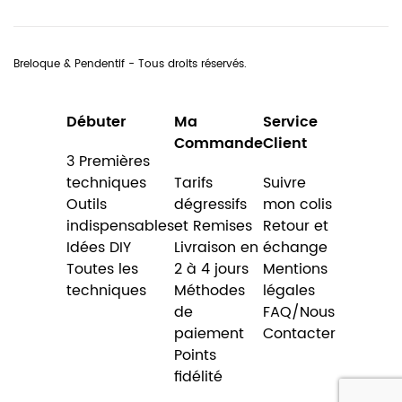
Breloque & Pendentif - Tous droits réservés.
Débuter
Ma
Service
Commande
Client
3 Premières
techniques
Tarifs
Suivre
Outils
dégressifs
mon colis
indispensables
et Remises
Retour et
Idées DIY
Livraison en
échange
Toutes les
2 à 4 jours
Mentions
techniques
Méthodes
légales
de
FAQ/Nous
paiement
Contacter
Points
fidélité