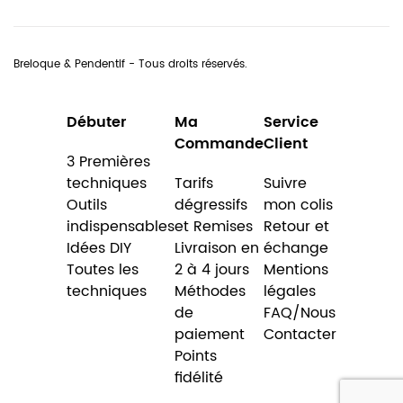
Breloque & Pendentif - Tous droits réservés.
Débuter
Ma
Service
Commande
Client
3 Premières
techniques
Tarifs
Suivre
Outils
dégressifs
mon colis
indispensables
et Remises
Retour et
Idées DIY
Livraison en
échange
Toutes les
2 à 4 jours
Mentions
techniques
Méthodes
légales
de
FAQ/Nous
paiement
Contacter
Points
fidélité