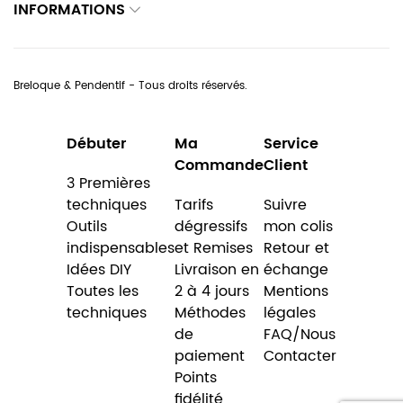
INFORMATIONS
Breloque & Pendentif - Tous droits réservés.
Débuter
Ma
Service
Commande
Client
3 Premières
techniques
Tarifs
Suivre
Outils
dégressifs
mon colis
indispensables
et Remises
Retour et
Idées DIY
Livraison en
échange
Toutes les
2 à 4 jours
Mentions
techniques
Méthodes
légales
de
FAQ/Nous
paiement
Contacter
Points
fidélité