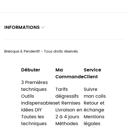
INFORMATIONS
Breloque & Pendentif - Tous droits réservés.
Débuter
Ma
Service
Commande
Client
3 Premières
techniques
Tarifs
Suivre
Outils
dégressifs
mon colis
indispensables
et Remises
Retour et
Idées DIY
Livraison en
échange
Toutes les
2 à 4 jours
Mentions
techniques
Méthodes
légales