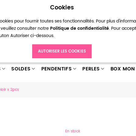
Cookies
okies pour fournir toutes ses fonctionnalités. Pour plus d'inform
pte
Ma liste d’envies
Connexion
Créer
veuillez consulter notre
Politique de confidentialité
. Pour accep
bouton Autoriser ci-dessous.
AUTORISER LES COOKIES
S
SOLDES
PENDENTIFS
PERLES
BOX MON 
oir x 2pcs
En stock