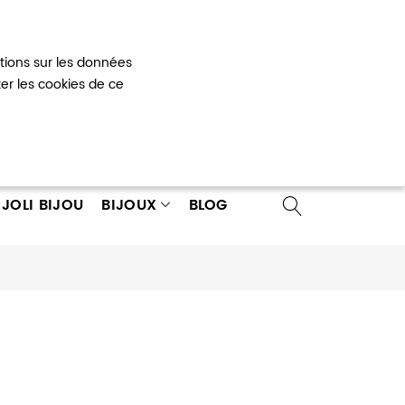
Mon panier
0
ations sur les données
 un compte
ter les cookies de ce
JOLI BIJOU
BIJOUX
BLOG