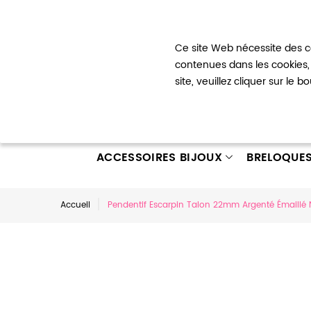
Bienvenue !
Ce site Web nécessite des co
Mon com
contenues dans les cookies, 
site, veuillez cliquer sur le 
ACCESSOIRES BIJOUX
BRELOQUE
Accueil
Pendentif Escarpin Talon 22mm Argenté Émaillé N