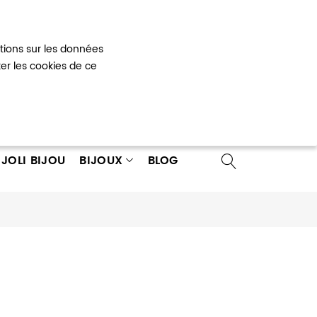
Mon panier
0
ations sur les données
 un compte
ter les cookies de ce
JOLI BIJOU
BIJOUX
BLOG