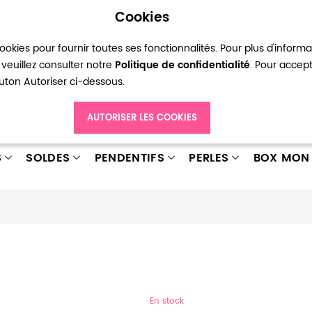
Cookies
okies pour fournir toutes ses fonctionnalités. Pour plus d'inform
pte
Ma liste d’envies
Connexion
Créer
veuillez consulter notre
Politique de confidentialité
. Pour accep
bouton Autoriser ci-dessous.
AUTORISER LES COOKIES
S
SOLDES
PENDENTIFS
PERLES
BOX MON 
En stock