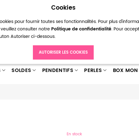
Cookies
okies pour fournir toutes ses fonctionnalités. Pour plus d'inform
pte
Ma liste d’envies
Connexion
Créer
veuillez consulter notre
Politique de confidentialité
. Pour accep
bouton Autoriser ci-dessous.
AUTORISER LES COOKIES
S
SOLDES
PENDENTIFS
PERLES
BOX MON 
En stock