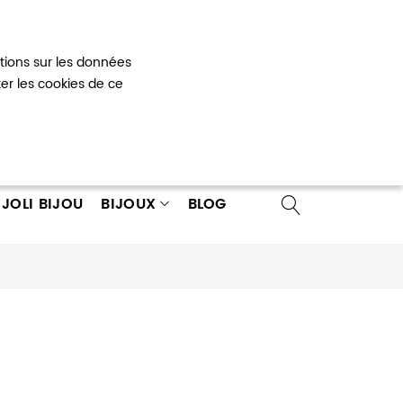
Mon panier
0
ations sur les données
 un compte
ter les cookies de ce
JOLI BIJOU
BIJOUX
BLOG