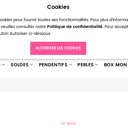
Cookies
okies pour fournir toutes ses fonctionnalités. Pour plus d'inform
pte
Ma liste d’envies
Connexion
Créer
veuillez consulter notre
Politique de confidentialité
. Pour accep
bouton Autoriser ci-dessous.
AUTORISER LES COOKIES
S
SOLDES
PENDENTIFS
PERLES
BOX MON 
En stock