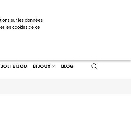
Mon panier
0
ations sur les données
 un compte
ter les cookies de ce
JOLI BIJOU
BIJOUX
BLOG