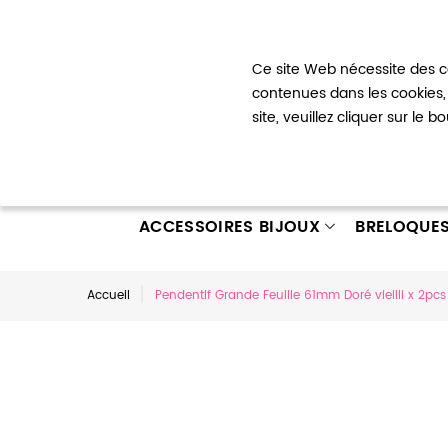
Bienvenue !
Ce site Web nécessite des co
Mon com
contenues dans les cookies, 
site, veuillez cliquer sur le 
ACCESSOIRES BIJOUX
BRELOQUE
Accueil
Pendentif Grande Feuille 61mm Doré vieilli x 2pcs