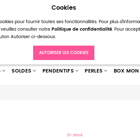
Cookies
okies pour fournir toutes ses fonctionnalités. Pour plus d'inform
pte
Ma liste d’envies
Connexion
Créer
veuillez consulter notre
Politique de confidentialité
. Pour accep
bouton Autoriser ci-dessous.
AUTORISER LES COOKIES
S
SOLDES
PENDENTIFS
PERLES
BOX MON 
En stock