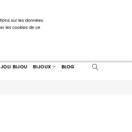
Mon panier
0
ations sur les données
 un compte
ter les cookies de ce
JOLI BIJOU
BIJOUX
BLOG