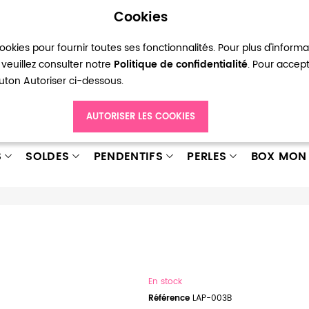
Cookies
okies pour fournir toutes ses fonctionnalités. Pour plus d'inform
pte
Ma liste d’envies
Connexion
Créer
veuillez consulter notre
Politique de confidentialité
. Pour accep
bouton Autoriser ci-dessous.
AUTORISER LES COOKIES
S
SOLDES
PENDENTIFS
PERLES
BOX MON 
En stock
Référence
LAP-003B