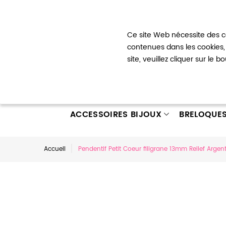
Bienvenue !
Ce site Web nécessite des co
Mon com
contenues dans les cookies, 
site, veuillez cliquer sur le 
ACCESSOIRES BIJOUX
BRELOQUE
Accueil
Pendentif Petit Coeur filigrane 13mm Relief Argenté