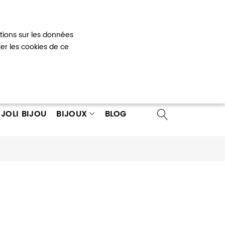
Mon panier
0
ations sur les données
 un compte
ter les cookies de ce
JOLI BIJOU
BIJOUX
BLOG