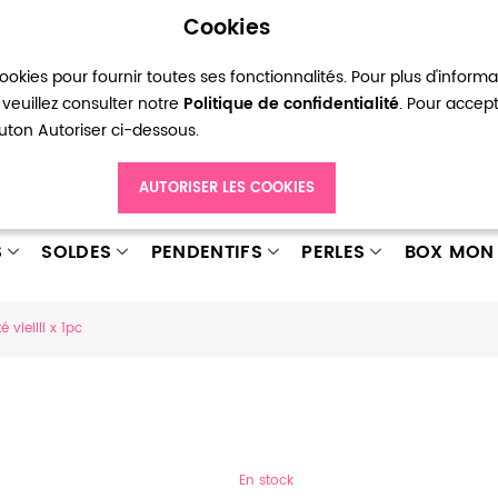
Cookies
okies pour fournir toutes ses fonctionnalités. Pour plus d'inform
pte
Ma liste d’envies
Connexion
Créer
veuillez consulter notre
Politique de confidentialité
. Pour accep
bouton Autoriser ci-dessous.
AUTORISER LES COOKIES
S
SOLDES
PENDENTIFS
PERLES
BOX MON 
 vieilli x 1pc
En stock