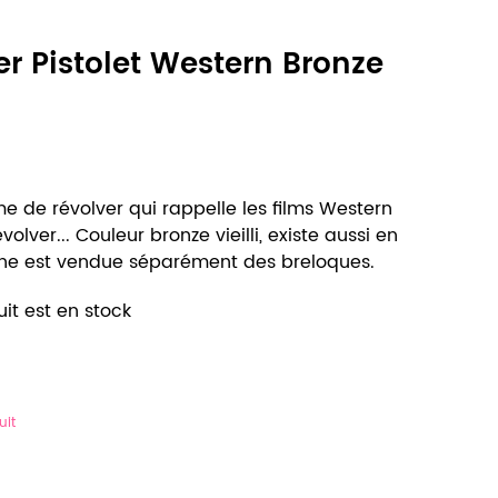
er Pistolet Western Bronze
e de révolver qui rappelle les films Western
olver... Couleur bronze vieilli, existe aussi en
haîne est vendue séparément des breloques.
it est en stock
uit