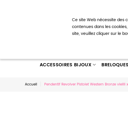
Bienvenue !
Ce site Web nécessite des co
Mon com
contenues dans les cookies, 
site, veuillez cliquer sur le 
ACCESSOIRES BIJOUX
BRELOQUE
Accueil
Pendentif Revolver Pistolet Western Bronze vieilli x