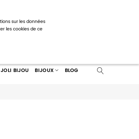
Mon panier
0
ations sur les données
 un compte
ter les cookies de ce
JOLI BIJOU
BIJOUX
BLOG