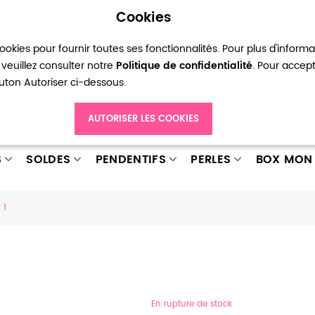
Cookies
okies pour fournir toutes ses fonctionnalités. Pour plus d'inform
pte
Ma liste d’envies
Connexion
Créer
veuillez consulter notre
Politique de confidentialité
. Pour accep
bouton Autoriser ci-dessous.
AUTORISER LES COOKIES
S
SOLDES
PENDENTIFS
PERLES
BOX MON 
 1
En rupture de stock