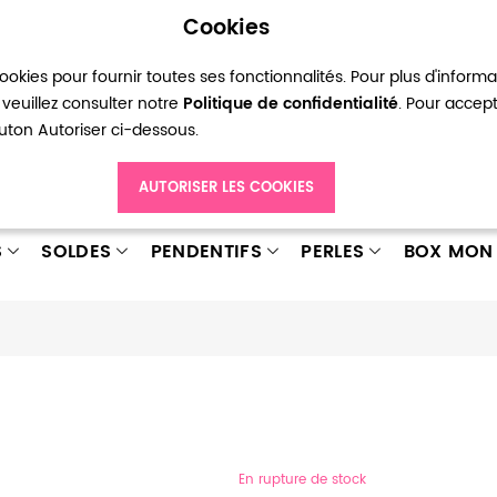
Cookies
okies pour fournir toutes ses fonctionnalités. Pour plus d'inform
pte
Ma liste d’envies
Connexion
Créer
veuillez consulter notre
Politique de confidentialité
. Pour accep
bouton Autoriser ci-dessous.
AUTORISER LES COOKIES
S
SOLDES
PENDENTIFS
PERLES
BOX MON 
En rupture de stock