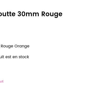
 Goutte 30mm Rouge
m Rouge Orange
it est en stock
uit