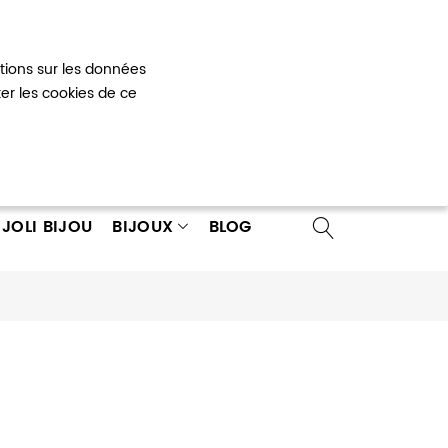
Mon panier
0
ations sur les données
 un compte
ter les cookies de ce
JOLI BIJOU
BIJOUX
BLOG