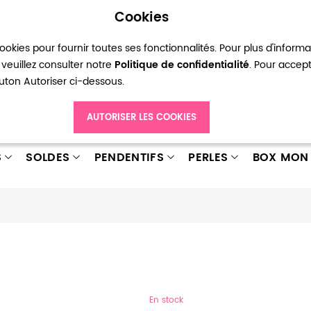
Cookies
okies pour fournir toutes ses fonctionnalités. Pour plus d'inform
pte
Ma liste d’envies
Connexion
Créer
veuillez consulter notre
Politique de confidentialité
. Pour accep
bouton Autoriser ci-dessous.
AUTORISER LES COOKIES
S
SOLDES
PENDENTIFS
PERLES
BOX MON 
En stock