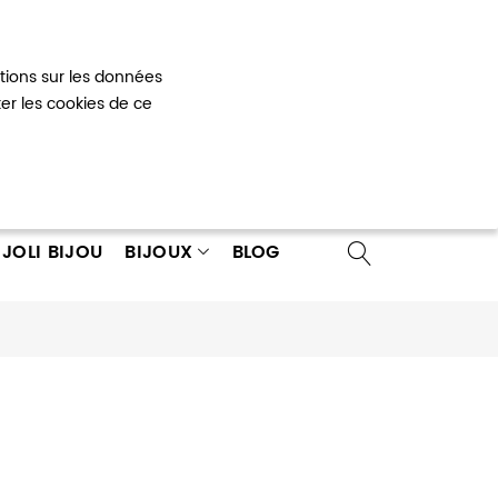
Mon panier
0
ations sur les données
 un compte
ter les cookies de ce
JOLI BIJOU
BIJOUX
BLOG