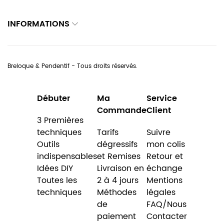
INFORMATIONS
Breloque & Pendentif - Tous droits réservés.
Débuter
Ma
Service
Commande
Client
3 Premières
techniques
Tarifs
Suivre
Outils
dégressifs
mon colis
indispensables
et Remises
Retour et
Idées DIY
Livraison en
échange
Toutes les
2 à 4 jours
Mentions
techniques
Méthodes
légales
de
FAQ/Nous
paiement
Contacter