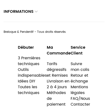
INFORMATIONS
Breloque & Pendentif - Tous droits réservés.
Débuter
Ma
Service
Commande
Client
3 Premières
techniques
Tarifs
Suivre
Outils
dégressifs
mon colis
indispensables
et Remises
Retour et
Idées DIY
Livraison en
échange
Toutes les
2 à 4 jours
Mentions
techniques
Méthodes
légales
de
FAQ/Nous
paiement
Contacter