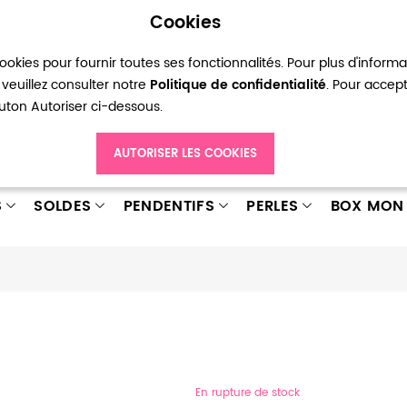
Cookies
okies pour fournir toutes ses fonctionnalités. Pour plus d'inform
pte
Ma liste d’envies
Connexion
Créer
veuillez consulter notre
Politique de confidentialité
. Pour accep
bouton Autoriser ci-dessous.
AUTORISER LES COOKIES
S
SOLDES
PENDENTIFS
PERLES
BOX MON 
En rupture de stock