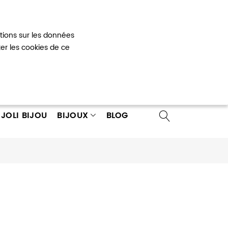
Mon panier
0
ations sur les données
 un compte
ter les cookies de ce
JOLI BIJOU
BIJOUX
BLOG