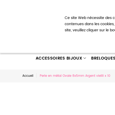
Bienvenue !
Ce site Web nécessite des co
Mon com
contenues dans les cookies, 
site, veuillez cliquer sur le 
ACCESSOIRES BIJOUX
BRELOQUE
Accueil
Perle en métal Ovale 8x5mm Argent vieilli x 10