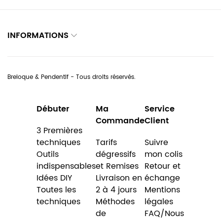
INFORMATIONS
Breloque & Pendentif - Tous droits réservés.
Débuter
Ma
Service
Commande
Client
3 Premières
techniques
Tarifs
Suivre
Outils
dégressifs
mon colis
indispensables
et Remises
Retour et
Idées DIY
Livraison en
échange
Toutes les
2 à 4 jours
Mentions
techniques
Méthodes
légales
de
FAQ/Nous