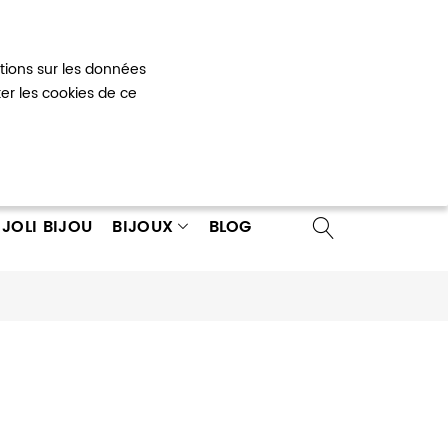
Mon panier
0
ations sur les données
 un compte
ter les cookies de ce
JOLI BIJOU
BIJOUX
BLOG