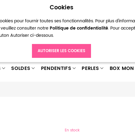
Cookies
okies pour fournir toutes ses fonctionnalités. Pour plus d'inform
pte
Ma liste d’envies
Connexion
Créer
veuillez consulter notre
Politique de confidentialité
. Pour accep
bouton Autoriser ci-dessous.
AUTORISER LES COOKIES
S
SOLDES
PENDENTIFS
PERLES
BOX MON 
En stock